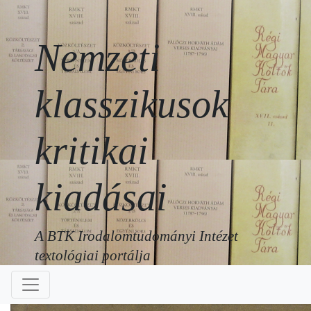
Nemzeti
klasszikusok
kritikai
kiadásai
A BTK Irodalomtudományi Intézet
textológiai portálja