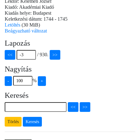
Lektor: Kelemen József
Kiadó: Akadémiai Kiadó
Kiadás helye: Budapest
Keletkezési dátum: 1744 - 1745
Letöltés
(30 MiB)
Beágyazható változat
Lapozás
/
930
.
<<
>>
Nagyítás
%
-
+
Keresés
<<
>>
Keresés