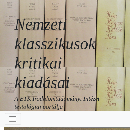
Nemzeti
klasszikusok
kritikai
kiadásai
A BTK Irodalomtudományi Intézet
textológiai portálja