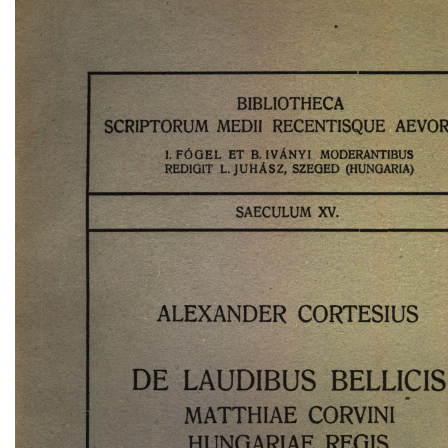
BIBLIOTHECA 
SCRIPTORUM 
MEDII 
RECENTISQUE 
AEVOR
FÓGEL 
ET 
B. 
IVÁNYI 
MODERANTIBUS 
1. 
REDIGIT 
JUHÁSZ, 
SZEGED 
(HUNGARIA) 
L. 
SAECULUM 
XV. 
' 
ALEXANDER 
CORTESIUS 
DE 
LAUDIBUS 
BELLICIS
. 
MATTHIAE 
CORVINI 
HUNGARIAE 
REGIS 