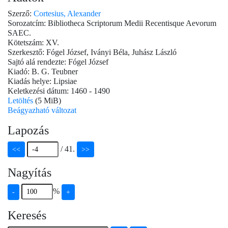
Szerző:
Cortesius, Alexander
Sorozatcím: Bibliotheca Scriptorum Medii Recentisque Aevorum
SAEC.
Kötetszám: XV.
Szerkesztő: Fógel József, Iványi Béla, Juhász László
Sajtó alá rendezte: Fógel József
Kiadó: B. G. Teubner
Kiadás helye: Lipsiae
Keletkezési dátum: 1460 - 1490
Letöltés
(5 MiB)
Beágyazható változat
Lapozás
/
41
.
<<
>>
Nagyítás
%
-
+
Keresés