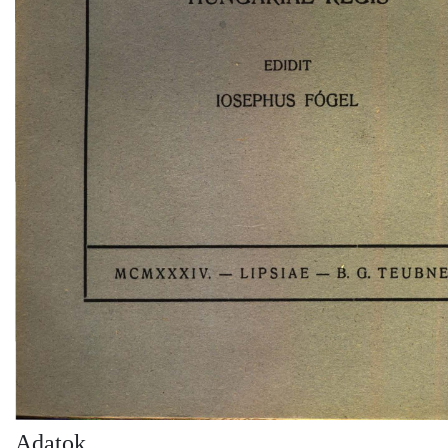
EDIDIT 
IOSEPHUS 
FÓGEL 
-
MCMXXXIV. 
-
LIPSIAE 
-
. 
G. 
TEUBNE
Adatok