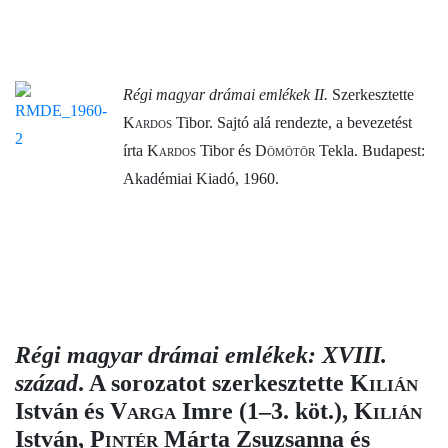
Régi magyar drámai emlékek II.
Szerkesztette
Kardos
Tibor. Sajtó alá rendezte, a bevezetést
írta
Kardos
Tibor és
Dömötör
Tekla. Budapest:
Akadémiai Kiadó, 1960.
Régi magyar drámai emlékek: XVIII.
század
. A sorozatot szerkesztette
Kilián
István és
Varga
Imre (1–3. köt.),
Kilián
István,
Pintér
Márta Zsuzsanna és