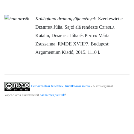
Kollégiumi drámagyűjtemények
. Szerkesztette
Demeter
Júlia. Sajtó alá rendezte
Czibula
Katalin,
Demeter
Júlia és
Pintér
Márta
Zsuzsanna. RMDE XVIII/7. Budapest:
Argumentum Kiadó, 2015. 1110 l.
Felhasználási feltételek, hivatkozási minta
- A szövegtárral
kapcsolatos észrevételeit
ossza meg velünk
!