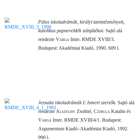
Pálos iskoladrámák, királyi tanintézmények,
katolikus papneveldék színjátékai
. Sajtó alá
rendezte
Varga
Imre. RMDE XVIII/3.
Budapest: Akadémiai Kiadó, 1990. 609 l.
Jezsuita iskoladrámák I: Ismert szerzők
. Sajtó alá
rendezte
Alszeghy
Zsoltné,
Czibula
Katalin és
Varga
Imre. RMDE XVIII/4/1. Budapest:
Argumentum Kiadó–Akadémiai Kiadó, 1992.
990 l.