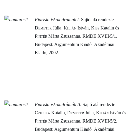
Piarista iskoladrámák I
. Sajtó alá rendezte
Demeter
Júlia,
Kilián
István,
Kiss
Katalin és
Pintér
Márta Zsuzsanna. RMDE XVIII/5/1.
Budapest: Argumentum Kiadó–Akadémiai
Kiadó, 2002.
Piarista iskoladrámák II
. Sajtó alá rendezte
Czibula
Katalin,
Demeter
Júlia,
Kilián
István és
Pintér
Márta Zsuzsanna. RMDE XVIII/5/2.
Budapest: Argumentum Kiadó–Akadémiai