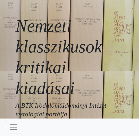
Nemzeti
klasszikusok
kritikai
kiadásai
A BTK Irodalomtudományi Intézet
textológiai portálja