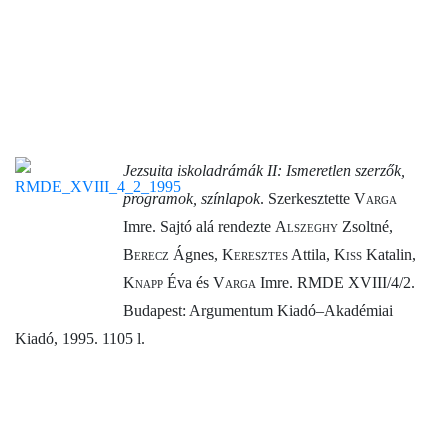
Jezsuita iskoladrámák II: Ismeretlen szerzők,
programok, színlapok
. Szerkesztette
Varga
Imre. Sajtó alá rendezte
Alszeghy
Zsoltné,
Berecz
Ágnes,
Keresztes
Attila,
Kiss
Katalin,
Knapp
Éva és
Varga
Imre. RMDE XVIII/4/2.
Budapest: Argumentum Kiadó–Akadémiai
Kiadó, 1995. 1105 l.