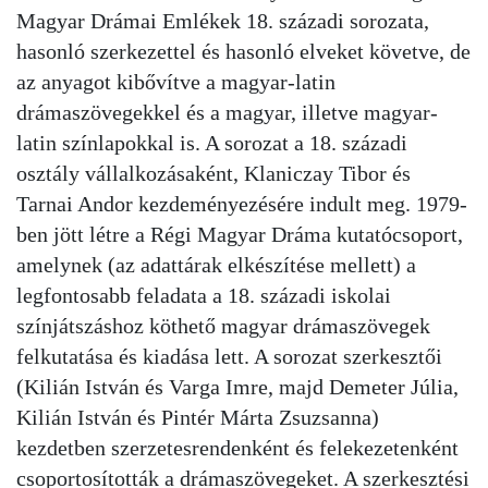
Magyar Drámai Emlékek 18. századi sorozata,
hasonló szerkezettel és hasonló elveket követve, de
az anyagot kibővítve a magyar-latin
drámaszövegekkel és a magyar, illetve magyar-
latin színlapokkal is. A sorozat a 18. századi
osztály vállalkozásaként, Klaniczay Tibor és
Tarnai Andor kezdeményezésére indult meg. 1979-
ben jött létre a Régi Magyar Dráma kutatócsoport,
amelynek (az adattárak elkészítése mellett) a
legfontosabb feladata a 18. századi iskolai
színjátszáshoz köthető magyar drámaszövegek
felkutatása és kiadása lett. A sorozat szerkesztői
(Kilián István és Varga Imre, majd Demeter Júlia,
Kilián István és Pintér Márta Zsuzsanna)
kezdetben szerzetesrendenként és felekezetenként
csoportosították a drámaszövegeket. A szerkesztési