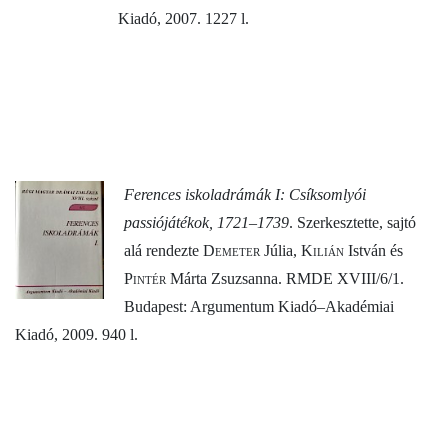
Kiadó, 2007. 1227 l.
Ferences iskoladrámák I: Csíksomlyói
passiójátékok, 1721–1739
. Szerkesztette, sajtó
alá rendezte
Demeter
Júlia,
Kilián
István és
Pintér
Márta Zsuzsanna. RMDE XVIII/6/1.
Budapest: Argumentum Kiadó–Akadémiai
Kiadó, 2009. 940 l.