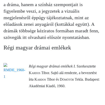
a dráma, hanem a színház szempontjait is
figyelembe veszi, a jegyzetek a vizuális
megjelenésről éppúgy tájékoztatnak, mint az
előadások zenei anyagáról (kottákkal együtt). A
drámák többsége kéziratos formában maradt fenn,
szövegük itt olvasható először nyomtatásban.
Régi magyar drámai emlékek
Régi magyar drámai emlékek I.
Szerkesztette
Kardos
Tibor. Sajtó alá rendezte, a bevezetést
írta
Kardos
Tibor és
Dömötör
Tekla. Budapest:
Akadémiai Kiadó, 1960.