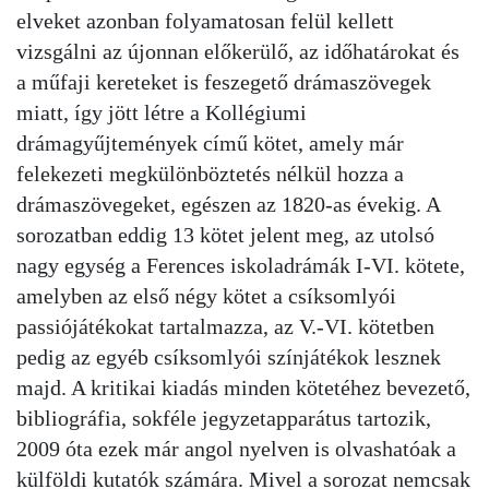
elveket azonban folyamatosan felül kellett
vizsgálni az újonnan előkerülő, az időhatárokat és
a műfaji kereteket is feszegető drámaszövegek
miatt, így jött létre a Kollégiumi
drámagyűjtemények című kötet, amely már
felekezeti megkülönböztetés nélkül hozza a
drámaszövegeket, egészen az 1820-as évekig. A
sorozatban eddig 13 kötet jelent meg, az utolsó
nagy egység a Ferences iskoladrámák I-VI. kötete,
amelyben az első négy kötet a csíksomlyói
passiójátékokat tartalmazza, az V.-VI. kötetben
pedig az egyéb csíksomlyói színjátékok lesznek
majd. A kritikai kiadás minden kötetéhez bevezető,
bibliográfia, sokféle jegyzetapparátus tartozik,
2009 óta ezek már angol nyelven is olvashatóak a
külföldi kutatók számára. Mivel a sorozat nemcsak