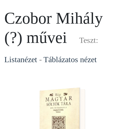
Czobor Mihály
(?) művei
Teszt:
Listanézet
-
Táblázatos nézet
Czobor Mihály (?)
Theagenes és Chariclia