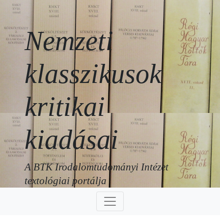
Nemzeti
klasszikusok
kritikai
kiadásai
A BTK Irodalomtudományi Intézet
textológiai portálja