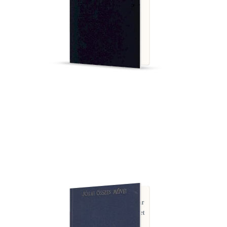
Jókai Mór
Regények 6. Egy magyar
nábob (1853--54) II. kötet