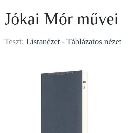
Jókai Mór művei
Teszt:
Listanézet
-
Táblázatos nézet
Jókai Mór
Adomák; Az önkényuralom
adomái I. kötet 1850-1858