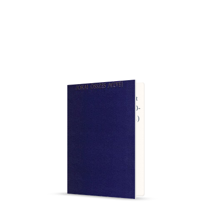
Jókai Mór
Kisregények 3. Asszonyt
kísér -- Istent kísért (1880-
-1881). Páter Péter (1881)