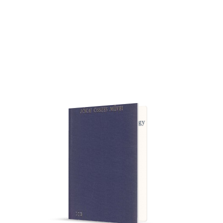
Jókai Mór
Kisregények 5. A kráó. Tégy
jót (1895)