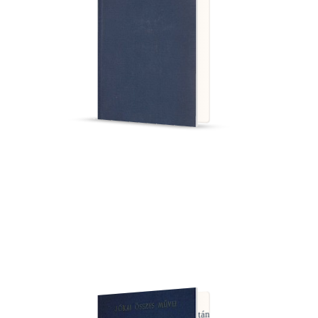
végnapjai (1854)
Jókai Mór
Regények 8. Kárpáthy Zoltán