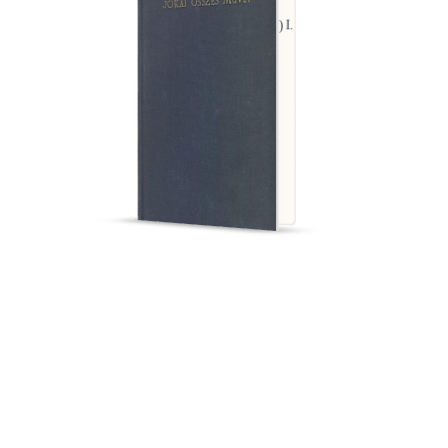
Jókai Mór
Elbeszélések (1842--1848) I.
kötet