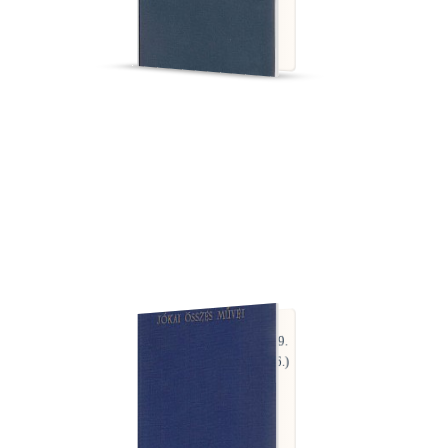
Jókai Mór
Cikkek és beszédek (1849.
február 9. -- 1849. július 6.)
III. kötet