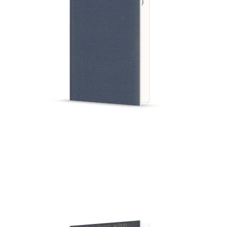
Drámák IV. (1897--1904)