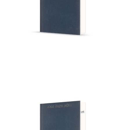
Jókai Mór
Cikkek és beszédek 5. kötet
(1850 -- 1860) II. rész