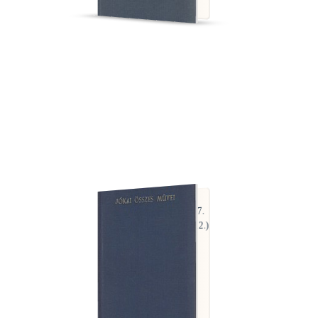
Jókai Mór
Cikkek és beszédek (1847.
január 2. - 1848. március 12.)
1. kötet