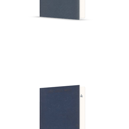
Jókai Mór
Regények 1. Hétköznapok
(1846)