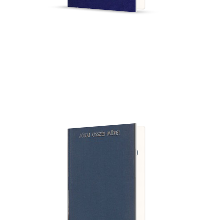
Jókai Mór
Levelezés I. Jókai Mór
levelezése (1833--1859)