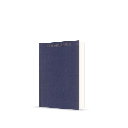
Jókai Mór
Kisregények 2.