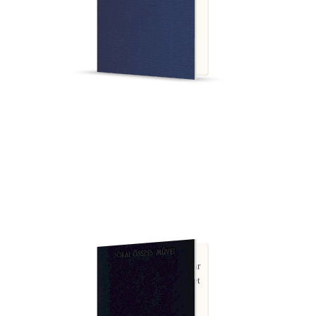
Jókai Mór
Regények 5. Egy magyar
nábob (1853--54) I. kötet