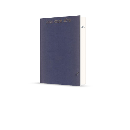
Jókai Mór
Elbeszélések (1851) 3. kötet