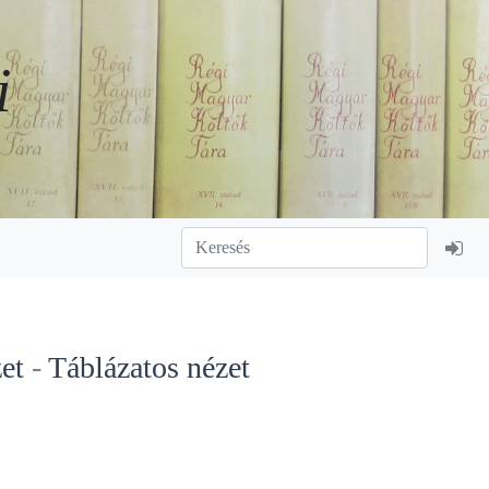
i
et
-
Táblázatos nézet