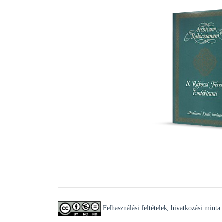
Rákóczi Fer
II. Rákóczi
fejedelem emlé
magyarors
háborúról, 1
annak vé
Felhasználási feltételek, hivatkozási minta