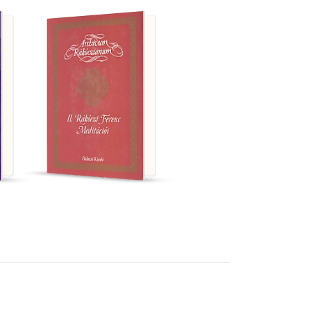
Rákóczi Ferenc II.
II. Rákóczi Ferenc
meditációi