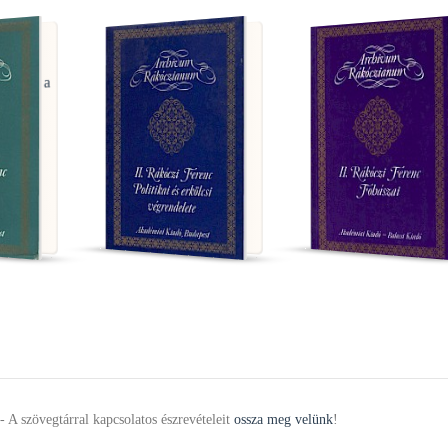
enc II.
Rákóczi Ferenc II.
Rákóczi Ferenc II.
 Ferenc
II. Rákóczi Ferenc
II. Rákóczi Ferenc
kiratai a
politikai és erkölcsi
fohászai
zági
végrendelete
703-tól
géig
- A szövegtárral kapcsolatos észrevételeit
ossza meg velünk
!