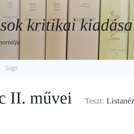
sok kritikai kiadása
portálja
s
Súgó
nc II. művei
Teszt:
Listanéz