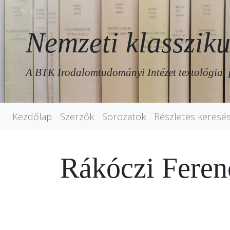
Nemzeti klassziku
A BTK Irodalomtudományi Intézet textológiai 
Kezdőlap
Szerzők
Sorozatok
Részletes keresé
Rákóczi Fere