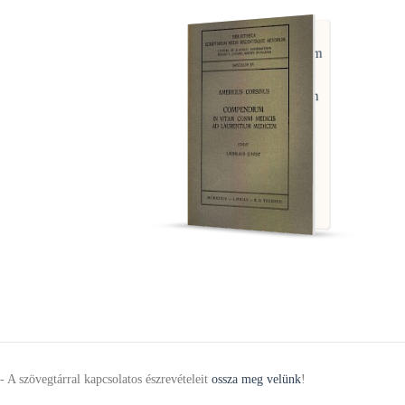
Corsinus, Amerigus
Compendium in Vitam
Cosmi Medicis ad
Laurentium Medicem
- A szövegtárral kapcsolatos észrevételeit
ossza meg velünk
!