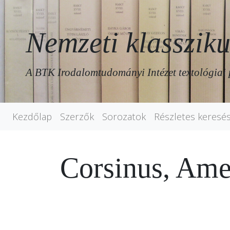
Nemzeti klassziku
A BTK Irodalomtudományi Intézet textológiai 
Kezdőlap
Szerzők
Sorozatok
Részletes keresé
Corsinus, Am