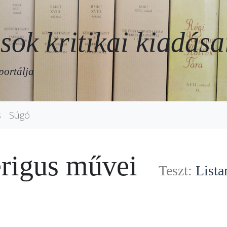
sok kritikai kiadása
portálja
s
Súgó
erigus művei
Teszt:
Lista