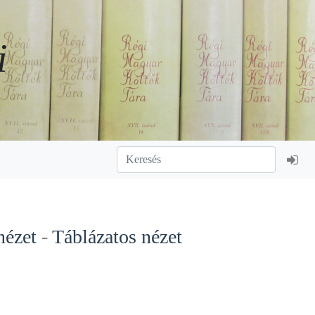
i
nézet
-
Táblázatos nézet