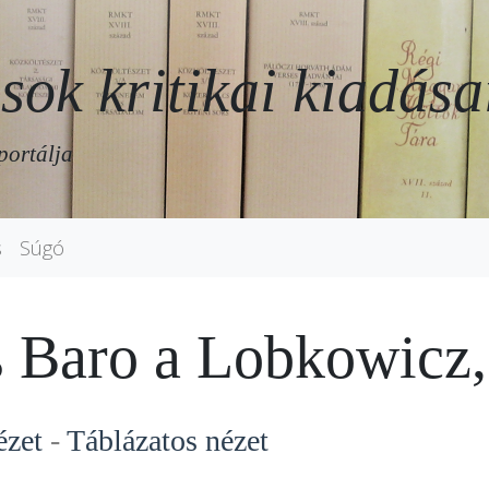
sok kritikai kiadása
portálja
s
Súgó
s Baro a Lobkowicz
ézet
-
Táblázatos nézet