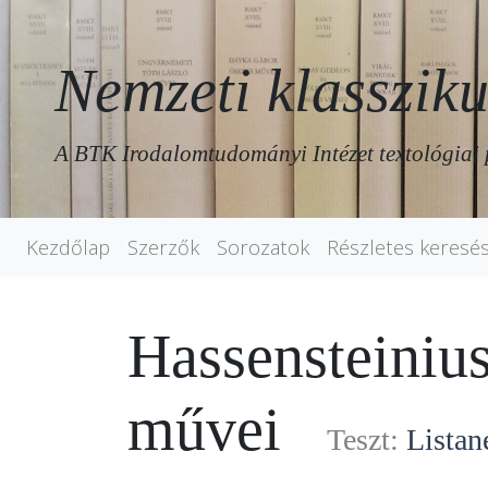
Nemzeti klassziku
A BTK Irodalomtudományi Intézet textológiai 
Kezdőlap
Szerzők
Sorozatok
Részletes keresé
Hassensteiniu
művei
Teszt:
Listan