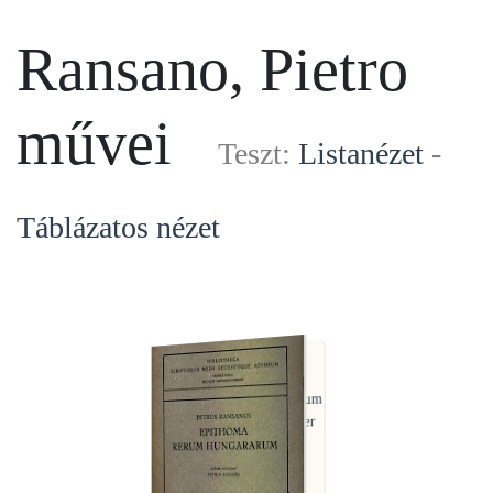
Ransano, Pietro
művei
Teszt:
Listanézet
-
Táblázatos nézet
Ransano, Pietro
Epithoma Rerum
Hungararum id est Annalium
Omnium Temporum Liber
Primus et Sexagesimus