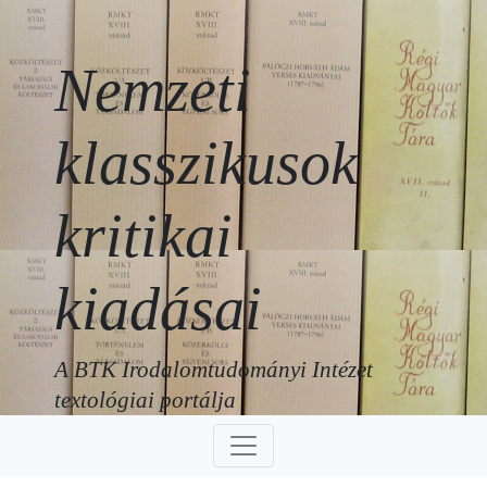
Nemzeti
klasszikusok
kritikai
kiadásai
A BTK Irodalomtudományi Intézet
textológiai portálja